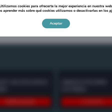
Utilizamos cookies para ofrecerte la mejor experiencia en nuestra web
s aprender más sobre qué cookies utilizamos o desactivarlas en los
a
ication.
Aceptar
IERTE UNA DEVOLUCIÓN DE
COMPARTIR POR CORREO
ADA
ELECTRÓNICO
RESERVE AHORA
COMPARTIR