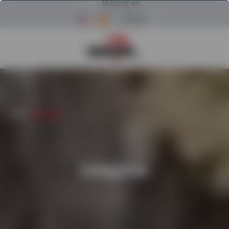
Buscar en
Menú
Volver a la página de inicio d
INICIO
/
CATEGORÍAS
Categorías