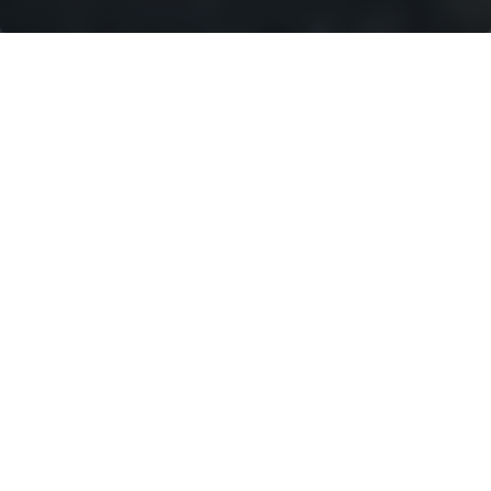
SOLUCIONES
ENERGÉTICAS
La industria de la construcción
energética es un sector
importante y en constante
crecimiento que proporciona la
infraestructura necesaria para
alimentar nuestras vidas. Incluye
la construcción de centrales
eléctricas, líneas de transmisión,
sistemas de almacenamiento y
otros componentes necesarios
para la producción, transmisión y