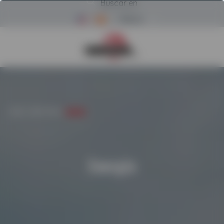
Buscar en
Menú
Volver a la página de inicio d
INICIO
/
INDUSTRIAS
/
ENERGÍA
Energía