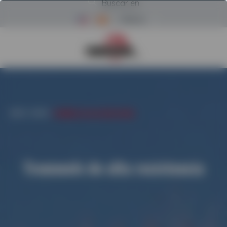
Buscar en
Menú
Volver a la página de inicio d
INICIO
/
USADO
/
TROMMELS DE ALTA RESISTENCIA
Trommels de alta resistencia