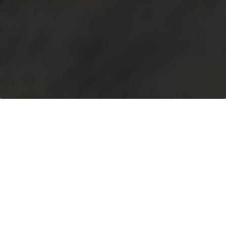
TAMIZADO
SUPERIOR PARA
APLICACIONES
EXIGENTES
Los Trommels pesados usados