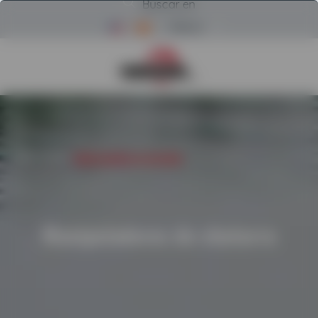
Buscar en
Menú
Volver a la página de inicio d
INICIO
/
USADO
/
MANIPULADORES DE CHATARRA
Manipuladores de chatarra