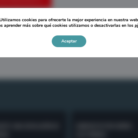
TAR PRESUPUESTO
Utilizamos cookies para ofrecerte la mejor experiencia en nuestra web
s aprender más sobre qué cookies utilizamos o desactivarlas en los
a
Aceptar
ication.
IERTE UNA DEVOLUCIÓN DE
COMPARTIR POR CORREO
ADA
ELECTRÓNICO