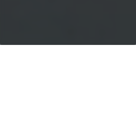
SOLUCIONES DE
ALQUILER DE
ESTACIONES DE
PICKING
La estación de picking MGL de
alquiler es una máquina de última
generación diseñada para ayudar