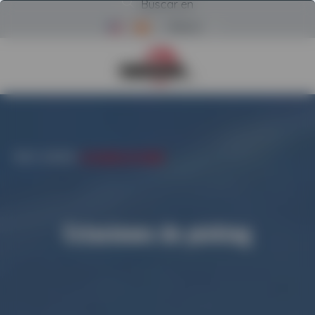
Buscar en
Menú
Volver a la página de inicio d
INICIO
/
ALQUILER
/
ESTACIONES DE PICKING
Estaciones de picking