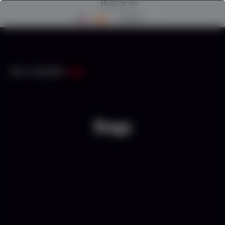
Buscar en
Menú
INICIO
/
EXCAVADORA
/
ORUGA
Oruga