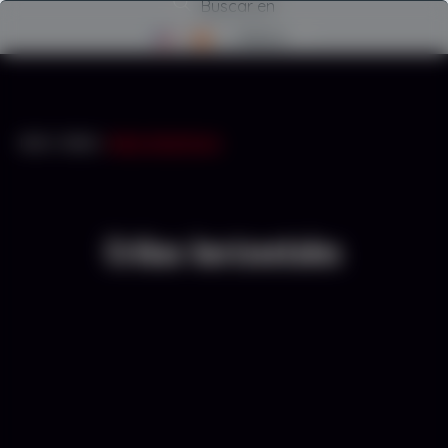
Buscar en
Menú
INICIO
/
CRIBAS
/
CRIBAS HORIZONTALES
Cribas horizontales