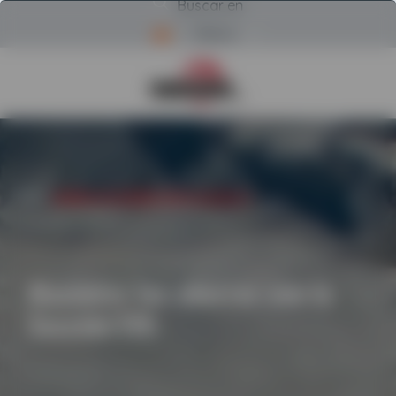
Buscar en
Menú
Volver a la página de inicio d
INICIO
/
MAXIMIZA TUS AHORROS CON LA SECCIÓN 179
Maximiza tus ahorros con la
Sección 179